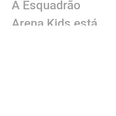
A Esquadrão
Arena Kids está
pronta para
agitar a torcida
com dois jogos
imperdíveis.
Neste domingo