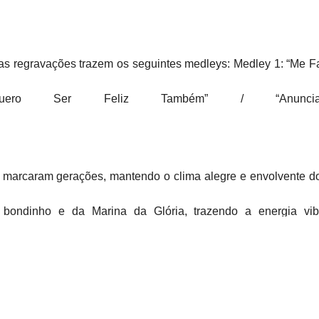
 as regravações trazem os seguintes medleys: Medley 1: “Me Fa
uero Ser Feliz Também” / “Anunc
marcaram gerações, mantendo o clima alegre e envolvente do
bondinho e da Marina da Glória, trazendo a energia vib
s, MaLu entrega um pagode autêntico, cheio de emoção e sinton