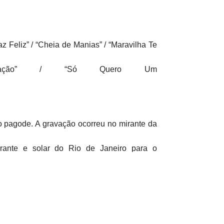
z Feliz” / “Cheia de Manias” / “Maravilha Te
iação” / “Só Quero Um
 pagode. A gravação ocorreu no mirante da
rante e solar do Rio de Janeiro para o
ia. O novo conteúdo já está disponível nos