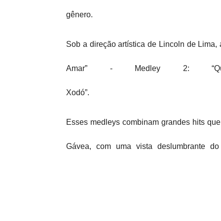
gênero.
Sob a direção artística de Lincoln de Lima,
Amar” - Medley 2: “Q
Xodó”.
Esses medleys combinam grandes hits que 
Gávea, com uma vista deslumbrante do 
audiovisual.
Com sua voz marcante e arranjos cativante