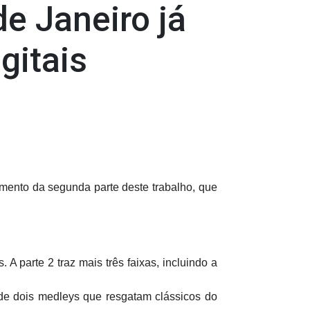
e Janeiro já
gitais
mento da segunda parte deste trabalho, que
 A parte 2 traz mais três faixas, incluindo a
 de dois medleys que resgatam clássicos do