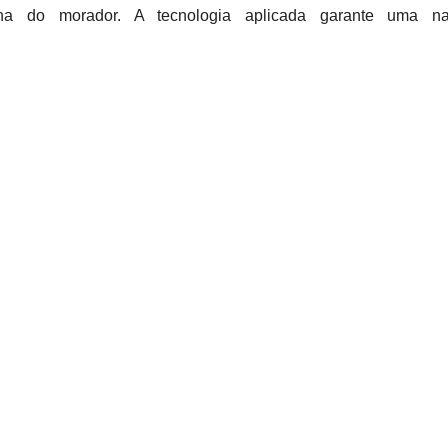
a do morador. A tecnologia aplicada garante uma nav
Studio, materializa nossa visão de oferecer um morar conectado
ssoas”, afirma Daniel Sande, CEO da André Guimarães Inc
 proposta de integrar arte, design, sustenta