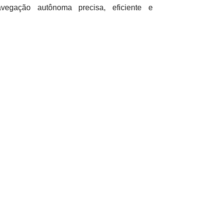
egação autônoma precisa, eficiente e
 com o futuro, onde a tecnologia serve para
orporações. “É um passo natural para um
bilidade e a máxima conveniência