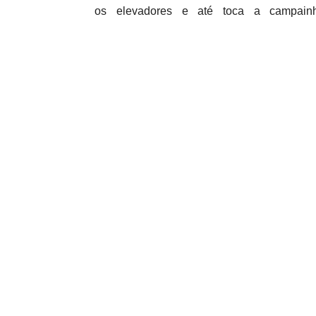
os elevadores e até toca a campainh
segura.
“A introdução dos robôs de entrega no Art 
simplificar e enriquecer a vida das pe
empreendimento que nasceu com a
urbana.”