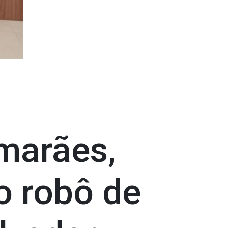
imarães,
o robô de