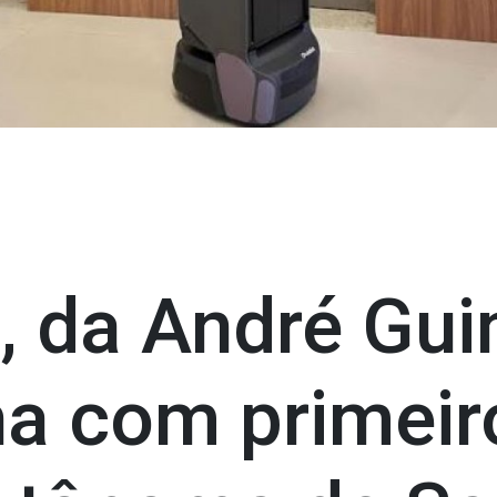
o, da André Gu
na com primeir