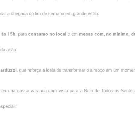
lebrar a chegada do fim de semana em grande estilo.
h às 15h
consumo no local
mesas com, no mínimo, d
, para
e em
 da ação.
Narduzzi
, que reforça a ideia de transformar o almoço em um momen
em na nossa varanda com vista para a Baía de Todos-os-Santos
pecial.”
massas artesanais
risotos
frutos do mar
cortes nobres de
om
,
,
e