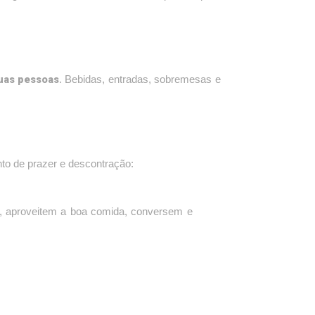
uas pessoas
. Bebidas, entradas, sobremesas e
to de prazer e descontração:
, aproveitem a boa comida, conversem e
 carne
, preparados com ingredientes frescos e