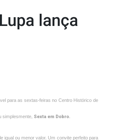
 Lupa lança
vel para as sextas-feiras no Centro Histórico de
Sexta em Dobro
 simplesmente,
.
 igual ou menor valor. Um convite perfeito para