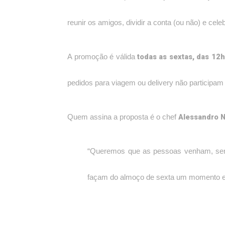
reunir os amigos, dividir a conta (ou não) e ce
todas as sextas, das 12
A promoção é válida
pedidos para viagem ou delivery não participam
Alessandro 
Quem assina a proposta é o chef
“Queremos que as pessoas venham, sent
façam do almoço de sexta um momento es
No cardápio, o La Lupa segue encantando c