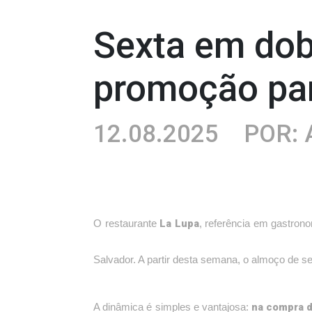
Sexta em dob
promoção pa
12.08.2025
POR: 
La Lupa
O restaurante
, referência em gastrono
Salvador. A partir desta semana, o almoço de
na compra d
A dinâmica é simples e vantajosa: