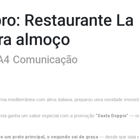
ro: Restaurante La
ra almoço
A4 Comunicação
mia mediterrânea com alma italiana, preparou uma novidade irresistí
“Sexta Doppio”
 sexta ganha um sabor especial com a promoção
— ou
e um prato principal, o segundo sai de graça
— desde que seja de