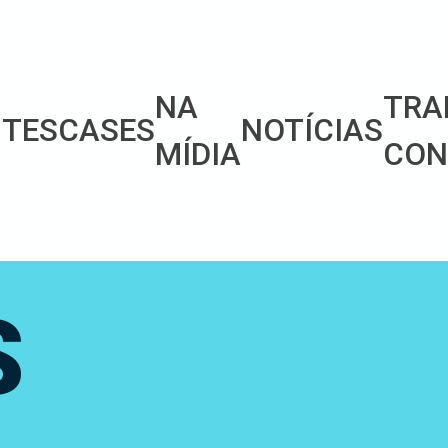
NA
TRA
NTES
CASES
NOTÍCIAS
MÍDIA
CON
S