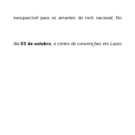
inesquecível para os amantes do rock nacional. No
03 de outubro
dia
, o centro de convenções em Lauro
turnê “Acústico 25 anos”, do
de Freitas recebe a
Capital Inicial
, uma das bandas mais consagradas do
país.