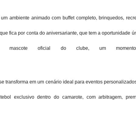
e um ambiente animado com buffet completo, brinquedos, rec
taque fica por conta do aniversariante, que tem a oportunidade
o mascote oficial do clube, um momento
e transforma em um cenário ideal para eventos personalizados.
bol exclusivo dentro do camarote, com arbitragem, premi
da tipo de evento, adaptando a experiência de acordo com o p