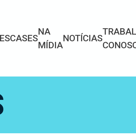
NA
TRABA
ES
CASES
NOTÍCIAS
MÍDIA
CONOS
S