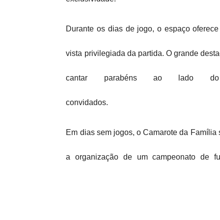
Durante os dias de jogo, o espaço oferec
vista privilegiada da partida. O grande des
cantar parabéns ao lado d
convidados.
Em dias sem jogos, o Camarote da Família s
a organização de um campeonato de fute
Bahia.
O espaço oferece pacotes especiais para ca