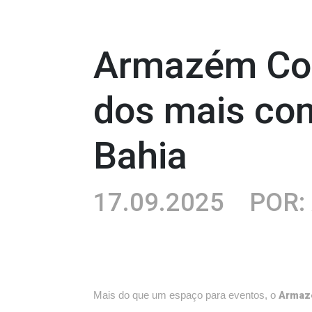
Armazém Con
dos mais co
Bahia
17.09.2025
POR: 
Armaz
Mais do que um espaço para eventos, o