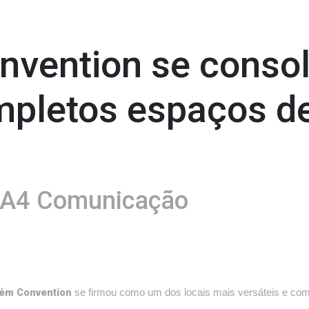
vention se conso
mpletos espaços de
A4 Comunicação
ém Convention
se firmou como um dos locais mais versáteis e com