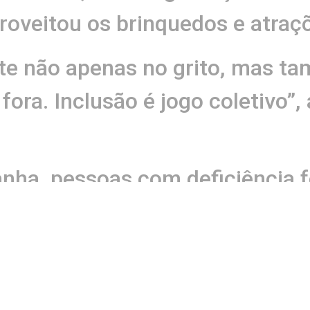
oveitou os brinquedos e atraçõ
rte não apenas no grito, mas t
fora. Inclusão é jogo coletivo”,
ha, pessoas com deficiência f
e assistiram o jogo na Esquad
a o campo. O profissional de ed
ria do momento, afirmando que 