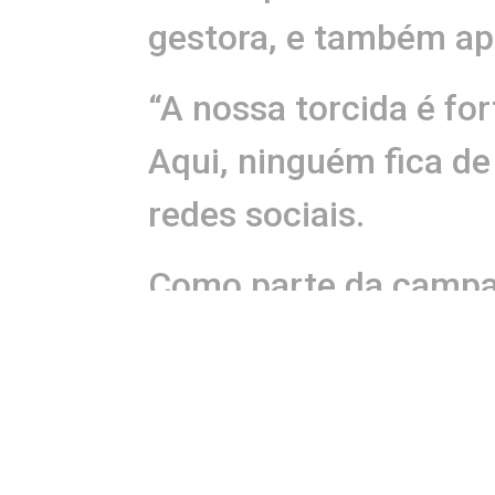
gestora, e também apr
“A nossa torcida é fo
Aqui, ninguém fica de 
redes sociais.
Como parte da campan
conheceram o espaço 
vista privilegiada par
Brito detalhou a aleg