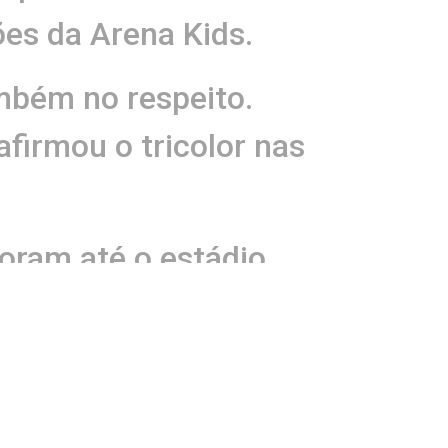
es da Arena Kids.
ambém no respeito.
 afirmou o tricolor nas
oram até o estádio,
rão Arena Kids, com
ucação física Wilson
ele e os demais