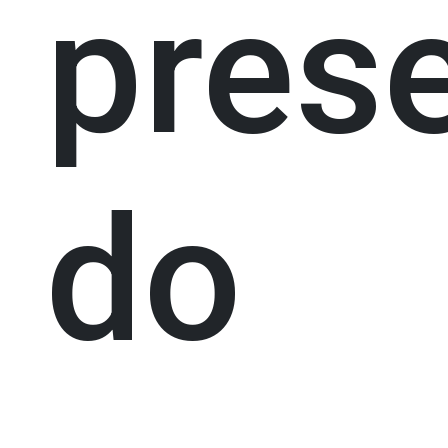
pres
do