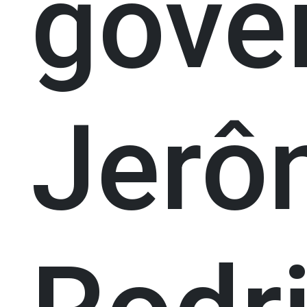
gove
Jerô