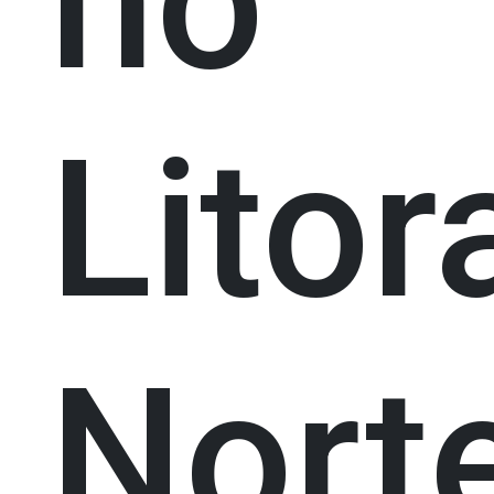
no
Litor
Norte