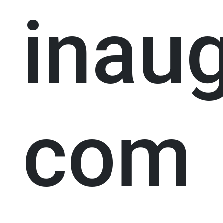
inau
com