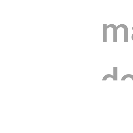
ma
do
a