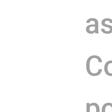
as
C
po