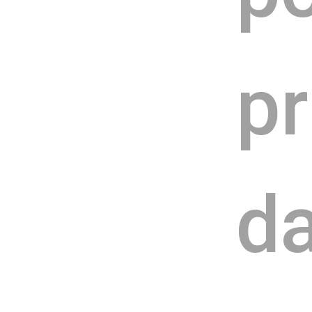
pr
da