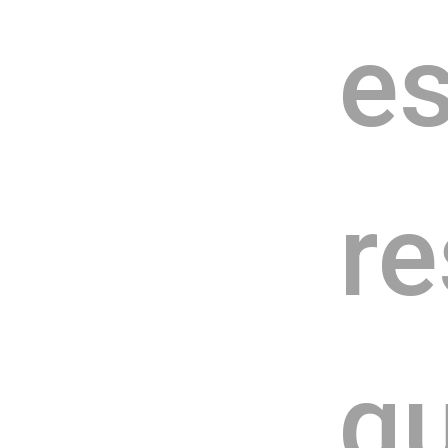
es
re
qu