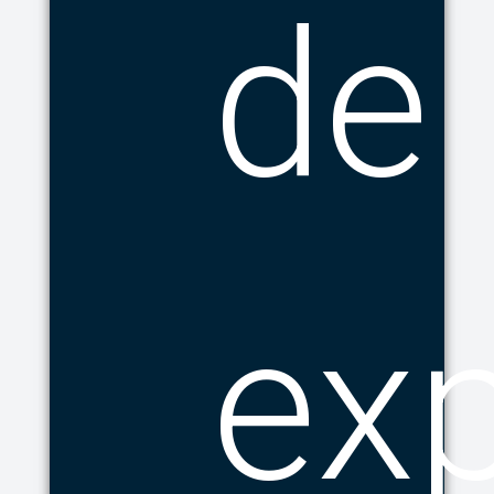
de
exp