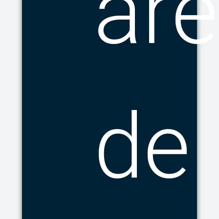
ár
de